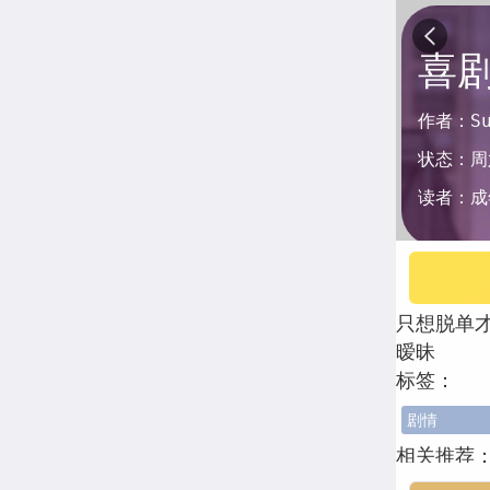
喜
作者：
S
状态：
周
读者：
成
只想脱单
暧昧
标签：
剧情
相关推荐