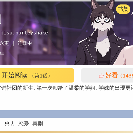
书架
剧
ujisu,barleyshake
六更 |
连载中
年
开始阅读
好看
(第1话)
(143
才进社团的新生,第一次却给了温柔的学姐,学妹的出现更
：
兽人
恋爱
喜剧