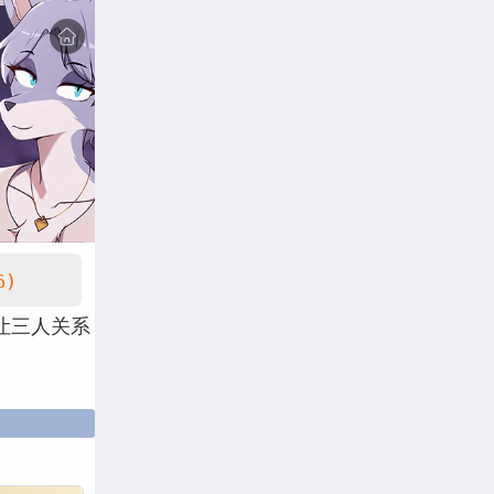
6)
让三人关系