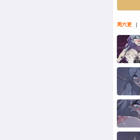
周六更
| 