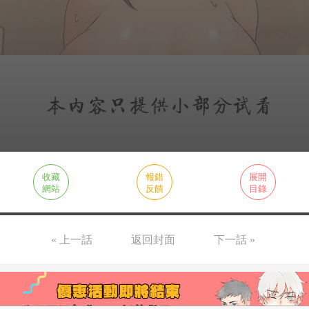
收藏
報錯
展開
網站
反饋
目錄
« 上一話
返回封面
下一話 »