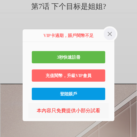
第7话 下个目标是姐姐?
VIP卡過期，賬戶閱幣不足
3秒快速註冊
充值閱幣，升級VIP會員
登陸賬戶
本內容只免費提供小部分試看