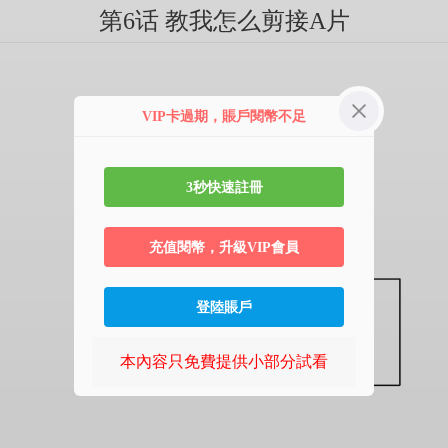
第6话 教我怎么剪接A片
VIP卡過期，賬戶閱幣不足
3秒快速註冊
充值閱幣，升級VIP會員
登陸賬戶
本內容只免費提供小部分試看