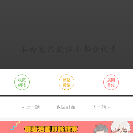
收藏
報錯
展開
網站
反饋
目錄
« 上一話
返回封面
下一話 »