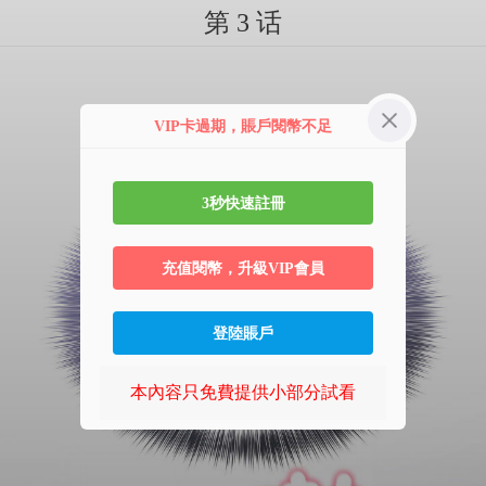
第 3 话
VIP卡過期，賬戶閱幣不足
3秒快速註冊
充值閱幣，升級VIP會員
登陸賬戶
本內容只免費提供小部分試看