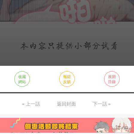
收藏
報錯
展開
網站
反饋
目錄
« 上一話
返回封面
下一話 »