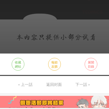
收藏
報錯
展開
網站
反饋
目錄
« 上一話
返回封面
下一話 »