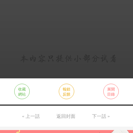
收藏
報錯
展開
網站
反饋
目錄
« 上一話
返回封面
下一話 »